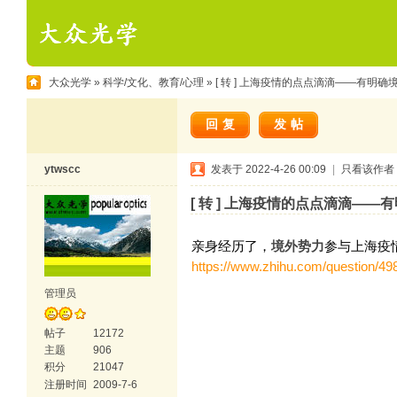
大众光学
»
科学/文化、教育/心理
» [ 转 ] 上海疫情的点点滴滴——有明
回复
发帖
ytwscc
发表于 2022-4-26 00:09
|
只看该作者
[ 转 ] 上海疫情的点点滴滴—
，
亲身经历了，
境外势力
参与上海疫
https://www.zhihu.com/question/4
管理员
帖子
12172
主题
906
积分
21047
注册时间
2009-7-6