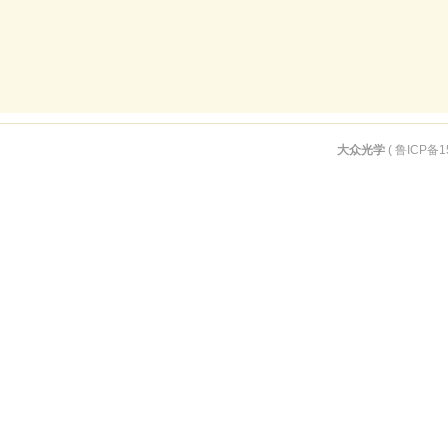
大众光学
(
鲁ICP备1